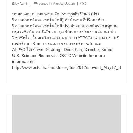
by
Admin
|
posted in:
Activity Update
|
0
นายอลงกรณ์ เหล่างาม อัครราชทูตที่ปรึกษา (ฝ่าย
วิทยาศาสตร์และเทคโนโลยี) สำนักงานที่ปรึกษาด้าน
วิทยาศาสตร์และเทคโนโลยี ประจำสถานเอกอัครราชทูต ณ
กรุงวอชิงตัน ดร.นิสัย วนากุล รักษาการประธานสมาคมนัก
วิชาชีพไทยในอเมริกาและแคนาดา (ATPAC) และ ศ.ดร.เมธี
เวชารัตนา รักษาการคณะกรรมการบริหารสมาคม
ATPAC ได้เข้าพบ Dr. Jong –Deok Kim, Director, Korea-
U.S. Science Please visit OSTC Website for more
information:
http://www.ostc.thaiembdc.org/test2012/stevent_May12_3