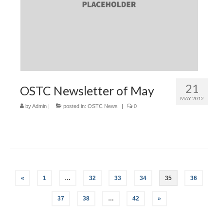
21
OSTC Newsletter of May
MAY 2012
by
Admin
|
posted in:
OSTC News
|
0
Posts
«
1
…
32
33
34
35
36
navigation
37
38
…
42
»